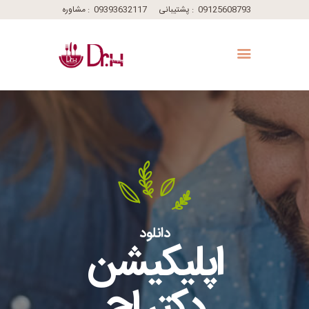
09125608793
پشتیبانی :
09393632117
مشاوره :
دانلود
اپلیکیشن