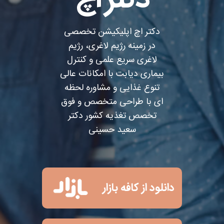
دکتر اچ
دکتر اچ اپلیکیشن تخصصی
در زمينه رژيم لاغری، رژيم
لاغری سريع علمی و كنترل
بيماری ديابت با امکانات عالی
تنوع غذايی و مشاوره لحظه
ای با طراحی متخصص و فوق
تخصص تغذيه كشور دكتر
سعيد حسينی
دانلود از کافه بازار